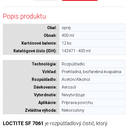
Popis produktu
Obal:
sprej
Obsah:
400 ml
Kartónové balenie:
12 ks
Katalógové číslo (IDH):
142471 - 400 ml
Technológia:
Rozpúšťadlo
Vzhľad:
Priehľadná, bezfarebná kvapalina
Rozpúšťadlo:
Acetón/Alkohol
Dávkovanie:
Aerosól
Vytvrdnutie:
Nevytvrdzuje
Aplikácie:
Príprava povrchu
Zvláštna výhoda:
Nekorozívny
LOCTITE SF 7061
je rozpúšťadlový čistič, ktorý