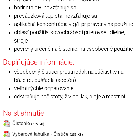
hodnota pH: nevzťahuje sa
prevádzková teplota: nevzťahuje sa
aplikačná koncentrácia v g/l: pripravený na použitie
oblasť použitia: kovoobrábací priemysel, dielne,
stroje
povrchy určené na čistenie: na všeobecné použitie
Doplňujúce informácie:
všeobecný čistiaci prostriedok na súčiastky na
báze rozpúšťadla (acetón)
veľmi rýchle odparovanie
odstraňuje nečistoty, živice, lak, oleje a mastnotu
Na stiahnutie
Čistenie
(429 KB)
Vyberová tabuľka - Čističe
(233 KB)