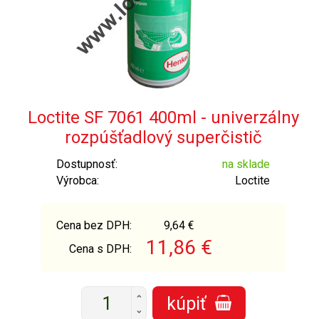
Loctite SF 7061 400ml - univerzálny
rozpúšťadlový superčistič
Dostupnosť:
na sklade
Výrobca:
Loctite
Cena bez DPH:
9,64 €
11,86 €
Cena s DPH:
+
kúpiť
-