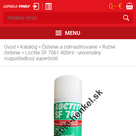
0,- €
prihlásiť
registrovať
MENU
ÚVOD
Úvod
>
Katalóg
>
Čistenie a odmastňovanie
>
Ručné
čistenie
>
Loctite SF 7061 400ml - univerzálny
rozpúšťadlový superčistič
KATALÓG
AKCIE
OBCHODNÉ PODMIENKY
DODACIE PODMIENKY
KONTAKT