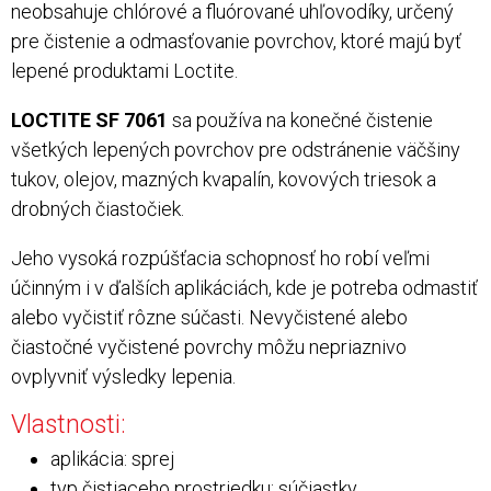
neobsahuje chlórové a fluórované uhľovodíky, určený
pre čistenie a odmasťovanie povrchov, ktoré majú byť
lepené produktami Loctite.
LOCTITE SF 7061
sa používa na konečné čistenie
všetkých lepených povrchov pre odstránenie väčšiny
tukov, olejov, mazných kvapalín, kovových triesok a
drobných čiastočiek.
Jeho vysoká rozpúšťacia schopnosť ho robí veľmi
účinným i v ďalších aplikáciách, kde je potreba odmastiť
alebo vyčistiť rôzne súčasti. Nevyčistené alebo
čiastočné vyčistené povrchy môžu nepriaznivo
ovplyvniť výsledky lepenia.
Vlastnosti:
aplikácia: sprej
typ čistiaceho prostriedku: súčiastky