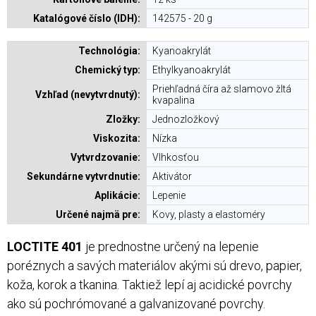
Katalógové číslo (IDH):
142575 - 20 g
Technológia:
Kyanoakrylát
Chemický typ:
Ethylkyanoakrylát
Priehľadná číra až slamovo žltá
Vzhľad (nevytvrdnutý):
kvapalina
Zložky:
Jednozložkový
Viskozita:
Nízka
Vytvrdzovanie:
Vlhkosťou
Sekundárne vytvrdnutie:
Aktivátor
Aplikácie:
Lepenie
Určené najmä pre:
Kovy, plasty a elastoméry
LOCTITE 401
je prednostne určený na lepenie
poréznych a savých materiálov akými sú drevo, papier,
koža, korok a tkanina. Taktiež lepí aj acidické povrchy
ako sú pochrómované a galvanizované povrchy.