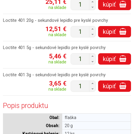
25,11 €
+
kúpiť
-
na sklade
Loctite 401 20g - sekundové lepidlo pre kyslé povrchy
12,51 €
+
kúpiť
-
na sklade
Loctite 401 5g - sekundové lepidlo pre kyslé povrchy
5,46 €
+
kúpiť
-
na sklade
Loctite 401 3g - sekundové lepidlo pre kyslé povrchy
3,65 €
+
kúpiť
-
na sklade
Popis produktu
Obal:
fľaška
Obsah:
20 g
Kartónové balenie:
12 ks