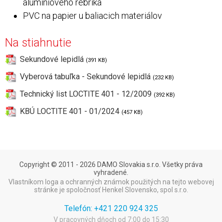
alumíniového rebríka
PVC na papier u baliacich materiálov
Na stiahnutie
Sekundové lepidlá
(391 KB)
Vyberová tabuľka - Sekundové lepidlá
(232 KB)
Technický list LOCTITE 401 - 12/2009
(392 KB)
KBÚ LOCTITE 401 - 01/2024
(457 KB)
Copyright © 2011 - 2026 DAMO Slovakia s.r.o. Všetky práva
vyhradené.
Vlastníkom loga a ochranných známok použitých na tejto webovej
stránke je spoločnosť Henkel Slovensko, spol s.r.o.
Telefón:
+421 220 924 325
V pracovných dňoch od 7:00 do 15:30