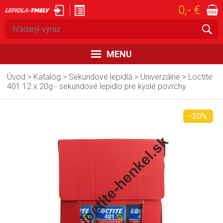
0,- €
prihlásiť
registrovať
MENU
ÚVOD
Úvod
>
Katalóg
>
Sekundové lepidlá
>
Univerzálne
>
Loctite
401 12 x 20g - sekundové lepidlo pre kyslé povrchy
KATALÓG
-20%
AKCIE
OBCHODNÉ PODMIENKY
DODACIE PODMIENKY
KONTAKT