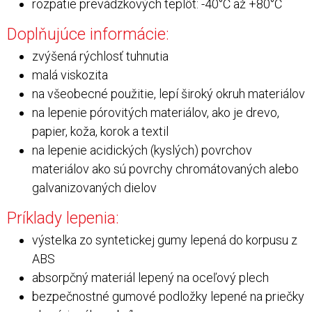
rozpätie prevádzkových teplôt: -40°C až +80°C
Doplňujúce informácie:
zvýšená rýchlosť tuhnutia
malá viskozita
na všeobecné použitie, lepí široký okruh materiálov
na lepenie pórovitých materiálov, ako je drevo,
papier, koža, korok a textil
na lepenie acidických (kyslých) povrchov
materiálov ako sú povrchy chromátovaných alebo
galvanizovaných dielov
Príklady lepenia:
výstelka zo syntetickej gumy lepená do korpusu z
ABS
absorpčný materiál lepený na oceľový plech
bezpečnostné gumové podložky lepené na priečky