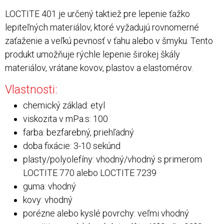
LOCTITE 401 je určený taktiež pre lepenie ťažko
lepiteľných materiálov, ktoré vyžadujú rovnomerné
zaťaženie a veľkú pevnosť v ťahu alebo v šmyku. Tento
produkt umožňuje rýchle lepenie širokej škály
materiálov, vrátane kovov, plastov a elastomérov.
Vlastnosti:
chemický základ: etyl
viskozita v mPa.s: 100
farba: bezfarebný, priehľadný
doba fixácie: 3-10 sekúnd
plasty/polyolefíny: vhodný/vhodný s primerom
LOCTITE 770 alebo LOCTITE 7239
guma: vhodný
kovy: vhodný
porézne alebo kyslé povrchy: veľmi vhodný